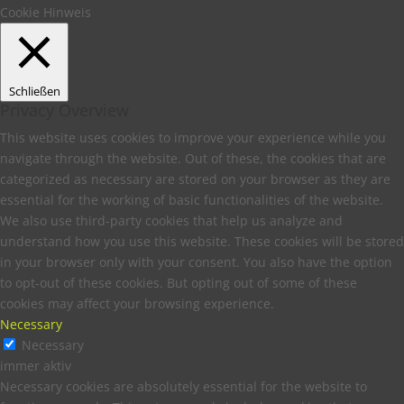
Cookie Hinweis
Schließen
Privacy Overview
This website uses cookies to improve your experience while you
navigate through the website. Out of these, the cookies that are
categorized as necessary are stored on your browser as they are
essential for the working of basic functionalities of the website.
We also use third-party cookies that help us analyze and
understand how you use this website. These cookies will be stored
in your browser only with your consent. You also have the option
to opt-out of these cookies. But opting out of some of these
cookies may affect your browsing experience.
Necessary
Necessary
immer aktiv
Necessary cookies are absolutely essential for the website to