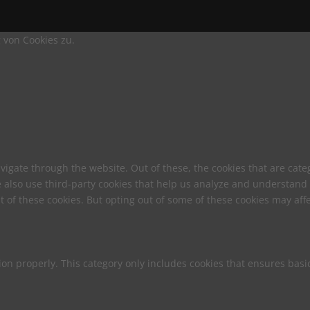
 von Cookies zu.
vigate through the website. Out of these, the cookies that are cat
We also use third-party cookies that help us analyze and understand
t of these cookies. But opting out of some of these cookies may af
ion properly. This category only includes cookies that ensures basic