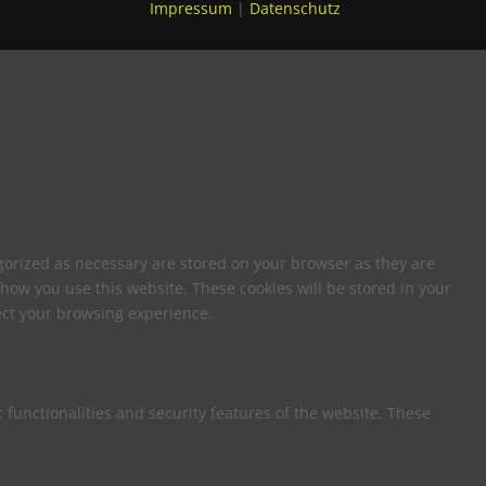
Impressum
|
Datenschutz
egorized as necessary are stored on your browser as they are
 how you use this website. These cookies will be stored in your
fect your browsing experience.
 functionalities and security features of the website. These