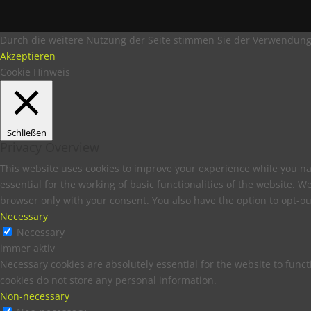
Durch die weitere Nutzung der Seite stimmen Sie der Verwendung
Akzeptieren
Cookie Hinweis
Schließen
Privacy Overview
This website uses cookies to improve your experience while you na
essential for the working of basic functionalities of the website. 
browser only with your consent. You also have the option to opt-ou
Necessary
Necessary
immer aktiv
Necessary cookies are absolutely essential for the website to funct
cookies do not store any personal information.
Non-necessary